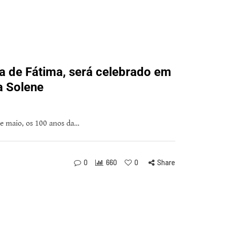
a de Fátima, será celebrado em
a Solene
de maio, os 100 anos da…
0
660
0
Share