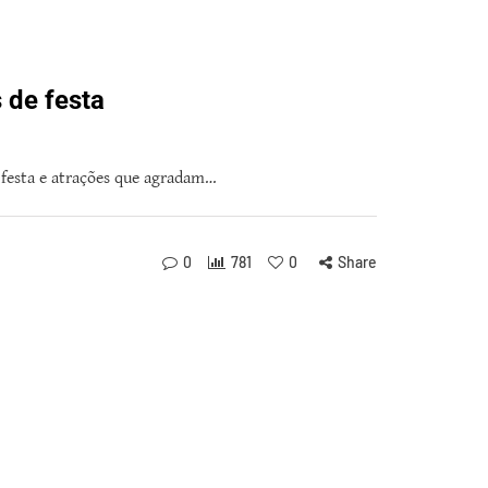
 de festa
 festa e atrações que agradam…
0
781
0
Share