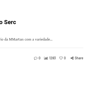
o Serc
ário da MMartan com a variedade…
0
1283
0
Share