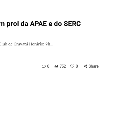
em prol da APAE e do SERC
 Club de Gravatá Horário: 9h…
0
752
0
Share