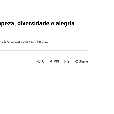
peza, diversidade e alegria
sca. E Gravatá com uma festa…
0
799
2
Share