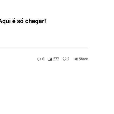
qui é só chegar!
0
577
2
Share