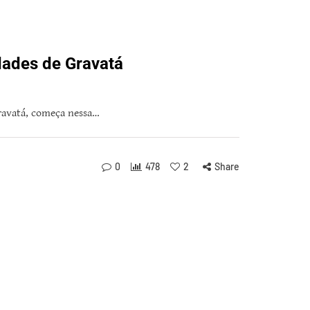
dades de Gravatá
Gravatá, começa nessa…
0
478
2
Share