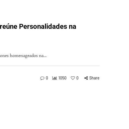
reúne Personalidades na
 ícones homenageados na…
0
1050
0
Share