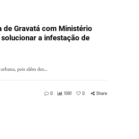
a de Gravatá com Ministério
solucionar a infestação de
 urbana, pois além dos…
0
1091
0
Share