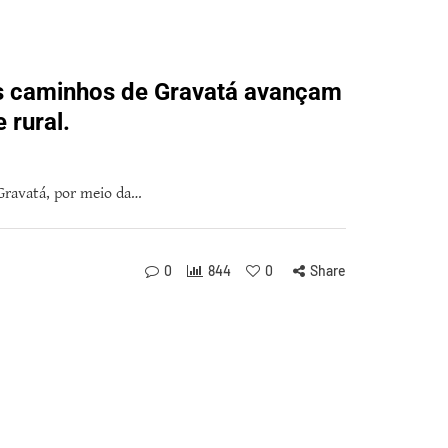
os caminhos de Gravatá avançam
 rural.
 Gravatá, por meio da…
0
844
0
Share