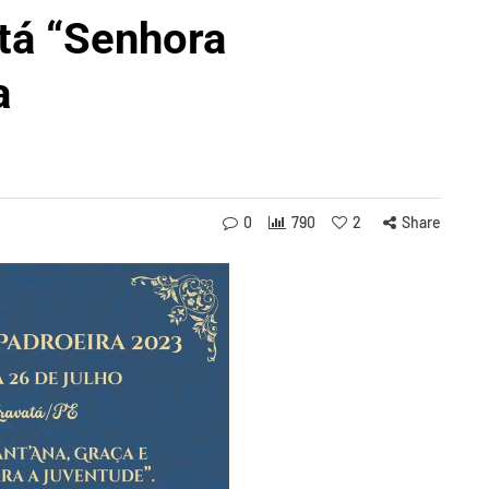
tá “Senhora
a
0
790
2
Share