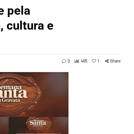
e pela
 cultura e
0
465
1
Share