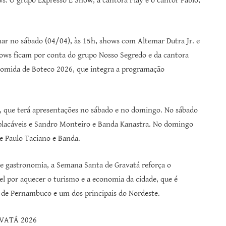
. O grupo Expresso É Show, a cantora Flay e o cantor Pablo,
onar no sábado (04/04), às 15h, shows com Altemar Dutra Jr. e
hows ficam por conta do grupo Nosso Segredo e da cantora
Comida de Boteco 2026, que integra a programação
l, que terá apresentações no sábado e no domingo. No sábado
mplacáveis e Sandro Monteiro e Banda Kanastra. No domingo
e Paulo Taciano e Banda.
e gastronomia, a Semana Santa de Gravatá reforça o
l por aquecer o turismo e a economia da cidade, que é
 de Pernambuco e um dos principais do Nordeste.
VATÁ 2026