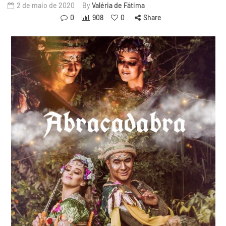
2 de maio de 2020
By
Valéria de Fátima
0
908
0
Share