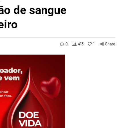
ão de sangue
eiro
0
413
1
Share