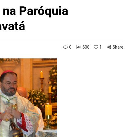
 na Paróquia
avatá
0
608
1
Share