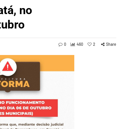
atá, no
tubro
0
460
2
Share