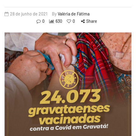
28 de junho de 2021
By
Valéria de Fátima
0
630
0
Share