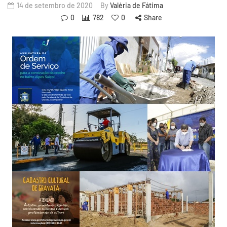
14 de setembro de 2020
By
Valéria de Fátima
0
782
0
Share