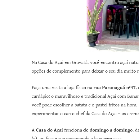
Na Casa do Açai em Gravatá, você encontra açaí natura
opções de complemento para deixar o seu dia muito mai
Faça uma visita a loja física na
rua Paranaguá nº47
,
cardápio: o maravilhoso e tradicional Açaí com Bana
você pode escolher a batata e o pastel fritos na hora,
experimentar o carro chef da Casa do Açai – os crem
A
Casa do Açai
funciona
de domingo a domingo
, d
(a), ou faça a sua encomenda e leve para casa.