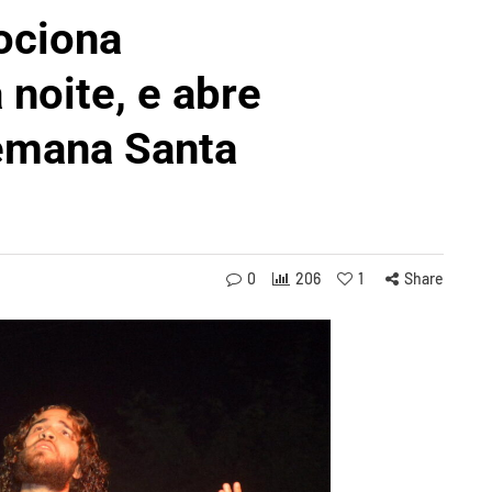
ociona
 noite, e abre
emana Santa
0
206
1
Share