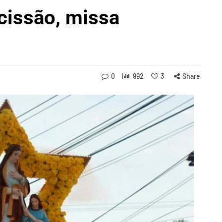
cissão, missa
0
992
3
Share