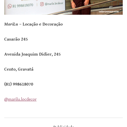
MariLu
– Locação e Decoração
Casarão 245
Avenida Joaquim Didier, 245
Cento, Gravatá
(81) 998618070
@marilu.locdecor