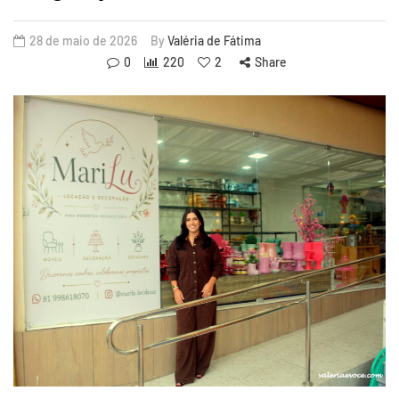
28 de maio de 2026
By
Valéria de Fátima
0
220
2
Share