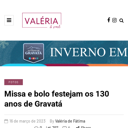
FOTOS
Missa e bolo festejam os 130
anos de Gravatá
16 de março de 2023
By
Valéria de Fátima
0
797
4
Share