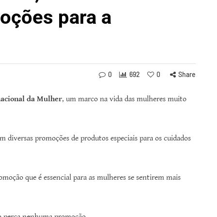
oções para a
0
692
0
Share
nacional da Mulher
, um marco na vida das mulheres muito
m diversas promoções de produtos especiais para os cuidados
moção que é essencial para as mulheres se sentirem mais
o perca nenhuma promoção.