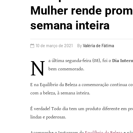
Mulher rende prom
semana inteira
10 de março de 2021
By
Valéria de Fátima
N
a última segunda-feira (08), foi o
Dia Inter
bem comemorado.
E na Equilíbrio da Beleza a comemoração continua co
com a beleza, à semana inteira.
É verdade! Todo dia tem um produto diferente em pro
lindas e poderosas.
Acompanhe o Instagram da
Equilíbrio da Beleza
e nã