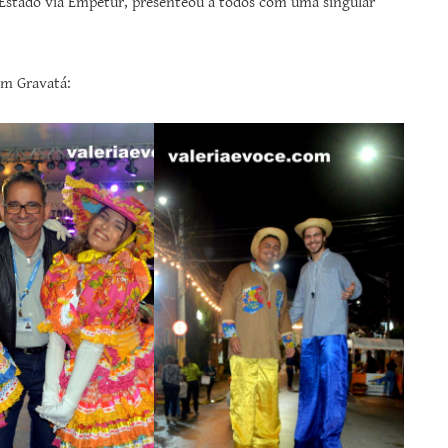
 Estado via Empetur, presenteou a todos com uma singular
em Gravatá: