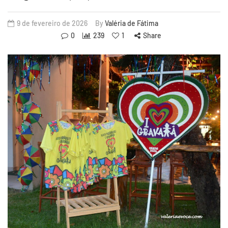
9 de fevereiro de 2026
By
Valéria de Fátima
0
239
1
Share