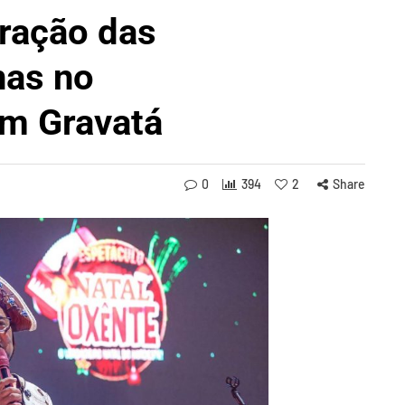
ração das
nas no
em Gravatá
0
394
2
Share