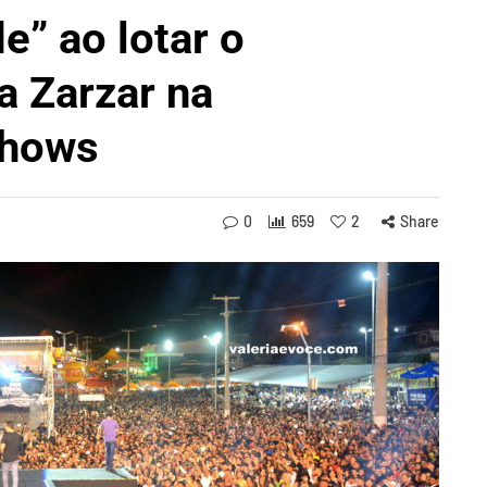
de” ao lotar o
a Zarzar na
shows
0
659
2
Share