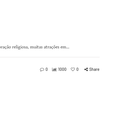
ção religiosa, muitas atrações em…
0
1000
0
Share