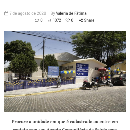
7 de agosto de 2020
By
Valéria de Fátima
0
1072
0
Share
Procure a unidade em que é cadastrado ou
entre em
contato com seu Agente Comunitário de Saúde para