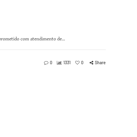
prometido com atendimento de…
0
1331
0
Share