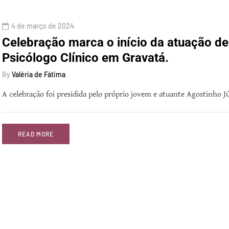
4 de março de 2024
Celebração marca o início da atuação d
Psicólogo Clínico em Gravatá.
By
Valéria de Fátima
A celebração foi presidida pelo próprio jovem e atuante Agostinho J
READ MORE