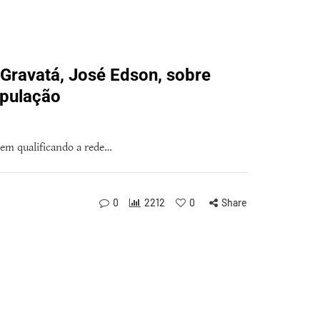
 Gravatá, José Edson, sobre
opulação
vem qualificando a rede…
0
2212
0
Share