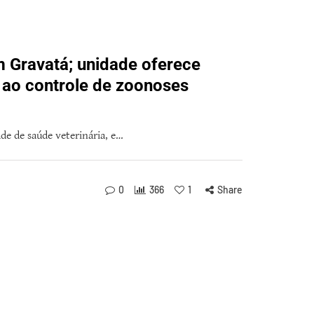
em Gravatá; unidade oferece
o ao controle de zoonoses
de de saúde veterinária, e…
0
366
1
Share