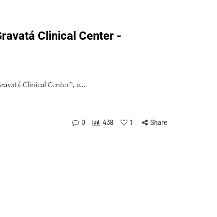
ravatá Clinical Center -
avatá Clinical Center*, a…
0
438
1
Share