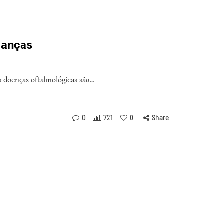
rianças
s doenças oftalmológicas são…
0
721
0
Share