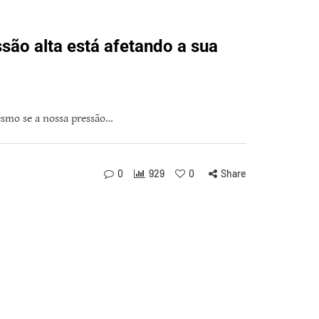
ssão alta está afetando a sua
esmo se a nossa pressão…
0
929
0
Share