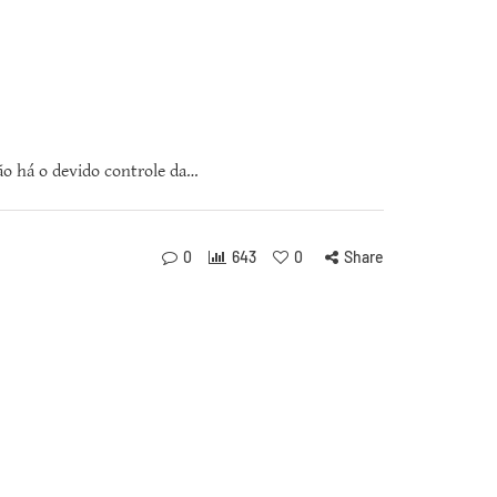
ão há o devido controle da…
0
643
0
Share