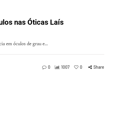
los nas Óticas Laís
cia em óculos de grau e…
0
1007
0
Share