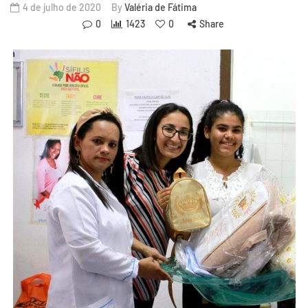
4 de julho de 2020
By
Valéria de Fátima
0
1423
0
Share